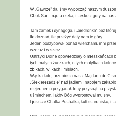
W „Gawrze” daliśmy wypocząć naszym duszom, 
Obok San, mądra rzeka, i Lesko z góry na nas 
Tam zamek i synagoga, i „biedronka”,bez której
Ile doznań, ile przeżyć dały nam te góry.
Jeden poszybował ponad wierchami, inni przem
wzdłuż i w szerz.
Ustrzyki Dolne opowiedziały o mieszkańcach 
tych małych żuczkach, o tych motylkach kolorow
żbikach, wilkach i misiach.
Wąska kolej przeniosła nas z Majdanu do Cisne
„Siekierezadzie” nad jadłem i napojem zakapior
niejednemu przygadał. Inny przysnął na przyst
uśmiechem, jakby Bóg wyprostował mu sny.
I jeszcze Chatka Puchatka, kult schronisko, i L