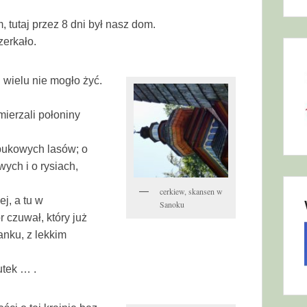
tutaj przez 8 dni był nasz dom.
zerkało.
 wielu nie mogło żyć.
ierzali połoniny
bukowych lasów; o
ych i o rysiach,
cerkiew, skansen w
j, a tu w
Sanoku
 czuwał, który już
anku, z lekkim
utek … .