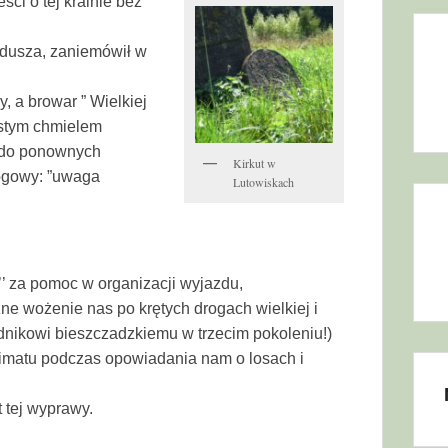
ci o tej krainie bez
 dusza, zaniemówił w
, a browar ” Wielkiej
stym chmielem
 do ponownych
Kirkut w
rogowy: ”uwaga
Lutowiskach
’ za pomoc w organizacji wyjazdu,
ne wożenie nas po krętych drogach wielkiej i
odnikowi bieszczadzkiemu w trzecim pokoleniu!)
limatu podczas opowiadania nam o losach i
 tej wyprawy.