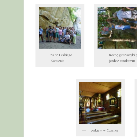
na tle Leskiego
trochę gimnastyki 
Kamienia
jeździe autokarem
cerkiew w Czarnej