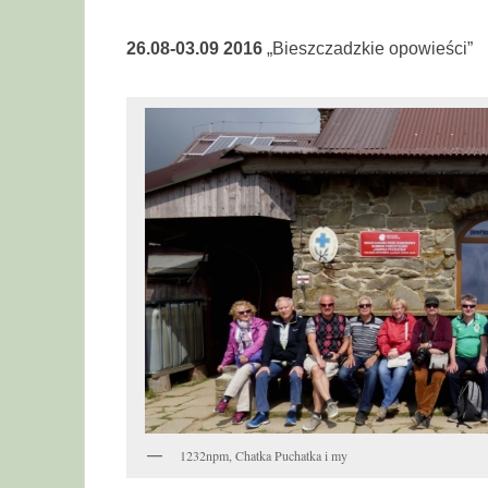
26.08-03.09 2016
„Bieszczadzkie opowieści”
1232npm, Chatka Puchatka i my