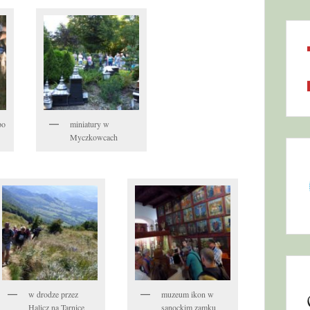
po
miniatury w
Myczkowcach
w drodze przez
muzeum ikon w
Halicz na Tarnice
sanockim zamku