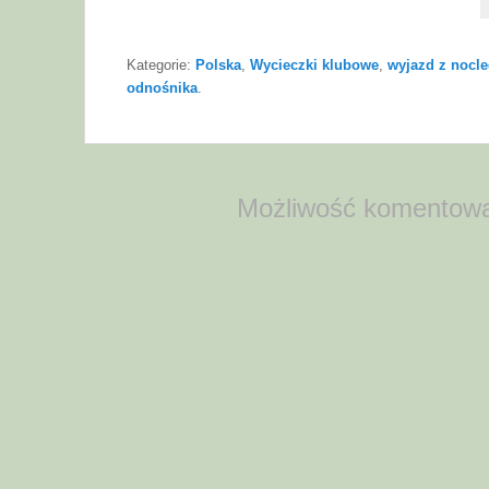
Kategorie:
Polska
,
Wycieczki klubowe
,
wyjazd z nocl
odnośnika
.
Możliwość komentowa