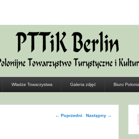
Władze Towarzystwa
Galeria zdjęć
Biuro Polonia
Nawigacja wpisu
←
Poprzedni
Następny
→