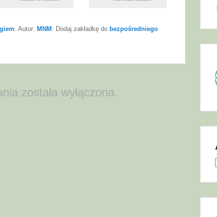
egiem
. Autor:
MNM
. Dodaj zakładkę do
bezpośredniego
nia została wyłączona.