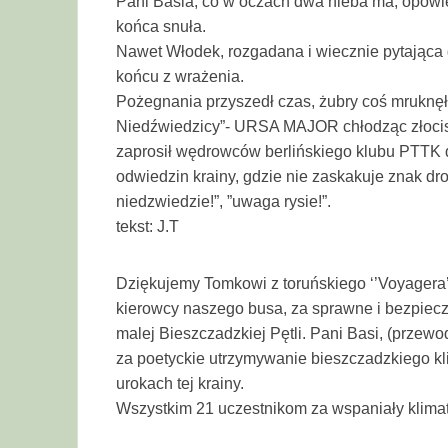
Pani Basia, co w oczach dwa nieba ma, opowieś
końca snuła.
Nawet Włodek, rozgadana i wiecznie pytająca
końcu z wrażenia.
Pożegnania przyszedł czas, żubry coś mruknęły
Niedźwiedzicy”- URSA MAJOR chłodząc złoci
zaprosił wędrowców berlińskiego klubu PTTK
odwiedzin krainy, gdzie nie zaskakuje znak d
niedzwiedzie!”, ”uwaga rysie!”.
tekst: J.T
Dziękujemy Tomkowi z toruńskiego ‘’Voyagera’
kierowcy naszego busa, za sprawne i bezpiecz
malej Bieszczadzkiej Pętli. Pani Basi, (przew
za poetyckie utrzymywanie bieszczadzkiego k
urokach tej krainy.
Wszystkim 21 uczestnikom za wspaniały klimat