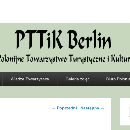
Władze Towarzystwa
Galeria zdjęć
Biuro Polonia
Nawigacja wpisu
←
Poprzedni
Następny
→