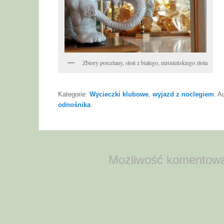
Zbiory porcelany, słoń z białego, miśnieńskiego złota
Kategorie:
Wycieczki klubowe
,
wyjazd z noclegiem
. A
odnośnika
.
Możliwość komentowa