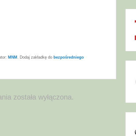
utor:
MNM
. Dodaj zakładkę do
bezpośredniego
nia została wyłączona.