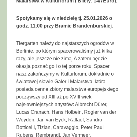
Malarstwa w Kulturforum ( Bilety: 14/7Euro).
Spotykamy się w niedzielę tj. 25.01.2026 o
godz. 11:00 przy Bramie Brandenburskiej.
Tiergarten należy do najstarszych ogrodów w
Berlinie, po którym spacerowaliśmy już kilka
razy, ale jeszcze nie zimą. A zatem będzie
okazja poznać go i o tej porze roku. Spacer
nasz zakończymy w Kulturforum, dokładnie o
światowej sławie Galerii Malarstwa, która
posiada cenne zbiory malarstwa europejskiego
począwszy od XIII aż po XVIII wiek
najsławniejszych artystów: Albrecht Dürer,
Lucas Cranach, Hans Holbein, Rogier van der
Weyden, Jan van Eyck, Raffael, Sandro
Botticelli, Tizian, Caravaggio, Peter Paul
Rubens, Rembrandt, Jan Vermeer.