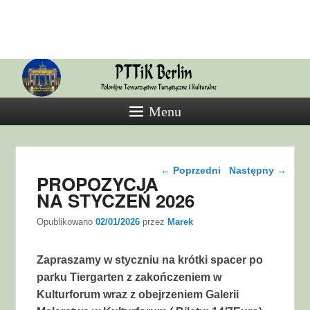
PTTiK
Polonijne Towarzystwo Turystyczne
i Kulturalne
Menu
Nawigacja wpisu
←
Poprzedni
Następny
→
PROPOZYCJA
NA STYCZEŃ 2026
Opublikowano
02/01/2026
przez
Marek
Zapraszamy w styczniu na krótki spacer po
parku Tiergarten z zakończeniem w
Kulturforum wraz z obejrzeniem Galerii