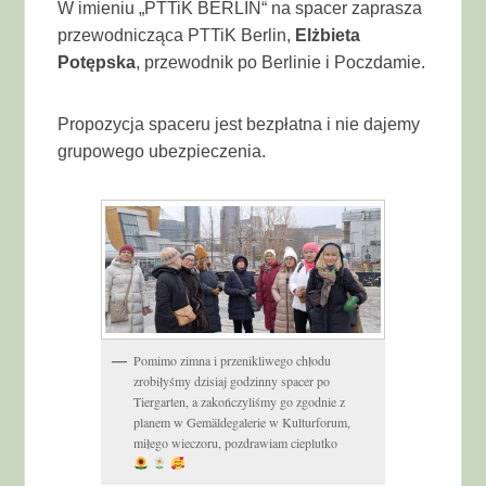
W imieniu „PTTiK BERLIN“ na spacer zaprasza
przewodnicząca PTTiK Berlin,
Elżbieta
Potępska
, przewodnik po Berlinie i Poczdamie.
Propozycja spaceru jest bezpłatna i nie dajemy
grupowego ubezpieczenia.
Pomimo zimna i przenikliwego chłodu
zrobiłyśmy dzisiaj godzinny spacer po
Tiergarten, a zakończyliśmy go zgodnie z
planem w Gemäldegalerie w Kulturforum,
miłego wieczoru, pozdrawiam cieplutko