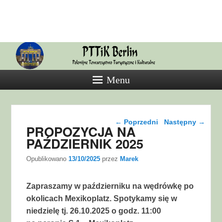
PTTiK
Polonijne Towarzystwo Turystyczne
i Kulturalne
Menu
Nawigacja wpisu
←
Poprzedni
Następny
→
PROPOZYCJA NA
PAŹDZIERNIK 2025
Opublikowano
13/10/2025
przez
Marek
Zapraszamy w październiku na wędrówkę po
okolicach Mexikoplatz. Spotykamy się w
niedzielę tj. 26.10.2025 o godz. 11:00