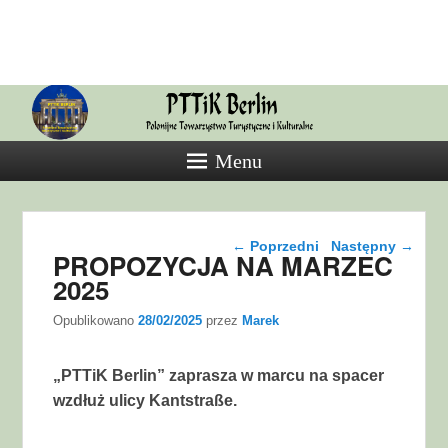
PTTiK
Polonijne Towarzystwo Turystyczne
i Kulturalne
Menu
Nawigacja wpisu
←
Poprzedni
Następny
→
PROPOZYCJA NA MARZEC
2025
Opublikowano
28/02/2025
przez
Marek
„PTTiK Berlin” zaprasza w marcu na spacer
wzdłuż ulicy Kantstraße.