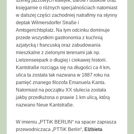
szereg jazzowych kafejek, barów i butików oraz
księgarnie o różnych specjalnościach natomiast
w dalszej części zachodniej natrafimy na słynny
deptak Wilmersdorfer Straße i
Amtsgerichtsplatz. Na tym odcinku dominuje
przede wszystkim gastronomia z kuchnią
azjatycką i francuską oraz zabudowania
mieszkalne z zielonymi terenami jak np.
Lietzenseepark o długiej i ciekawej historii.
Kantstraße rozciąga się na długości ca 4 km,
ulica ta została tak nazwana w 1887 roku na
pamięć znanego filozofa Emanuela Kanta.
Natomiast na początku XX stulecia została
jakby przedłużona o prawie 1 km ulicą, którą
nazwano Neue Kantstraße.
W imieniu „PTTiK BERLIN“ na spacer zaprasza
przewodniczaca „PTTiK Berlin“,
Elżbieta